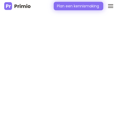
Plan een kennismaking
ZonZorg helpt huishoudelijke
hulp gezonder werken met
Primio
570 medewerkers in de huishoudelijke hulp werken gezonder
en zelfverzekerder met de Primio app