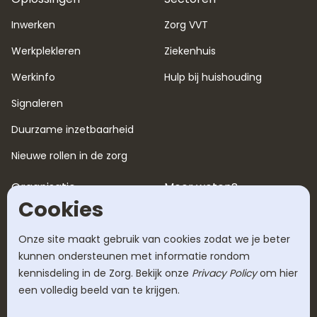
Inwerken
Zorg VVT
Werkplekleren
Ziekenhuis
Werkinfo
Hulp bij huishouding
Signaleren
Duurzame inzetbaarheid
Nieuwe rollen in de zorg
Organisatie
Meer weten?
Cookies
Over ons
Blog
Werken bij
Tarieven
Onze site maakt gebruik van cookies zodat we je beter
kunnen ondersteunen met informatie rondom
Succesverhalen
Veelgestelde vragen
kennisdeling in de Zorg. Bekijk onze
Privacy Policy
om hier
een volledig beeld van te krijgen.
Werkwijze