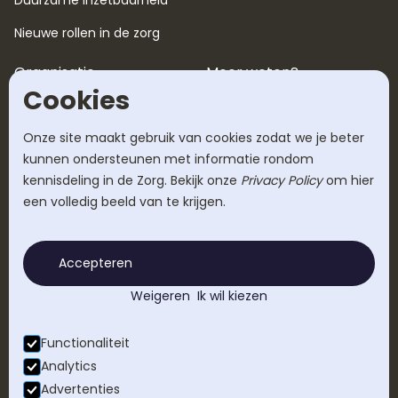
Duurzame inzetbaarheid
Nieuwe rollen in de zorg
Organisatie
Meer weten?
Cookies
Over ons
Blog
Werken bij
Onze site maakt gebruik van cookies zodat we je beter
Tarieven
kunnen ondersteunen met informatie rondom
Succesverhalen
Veelgestelde vragen
kennisdeling in de Zorg. Bekijk onze
Privacy Policy
om hier
een volledig beeld van te krijgen.
Werkwijze
Contact
Accepteren
Weigeren
Ik wil kiezen
Functionaliteit
©
2026
Analytics
Advertenties