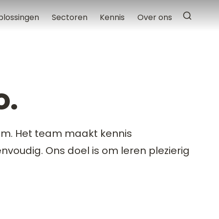
plossingen
Sectoren
Kennis
Over ons
o.
eam. Het team maakt kennis
envoudig. Ons doel is om leren plezierig