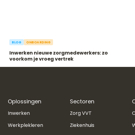
BLOG
ONBOARDING
Inwerken nieuwe zorgmedewerkers: zo
voorkom je vroeg vertrek
Oplossingen
Sectoren
O
Inwerken
Zorg VVT
O
Werkplekleren
Ziekenhuis
W