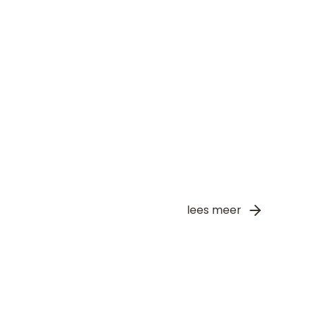
Jules Weijdema
Mede-oprichter
lees meer