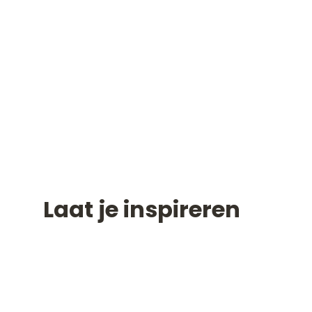
Christiaan Uythoven
Oprichter
Tanya Lopata
Quality Assurance
Laat je inspireren