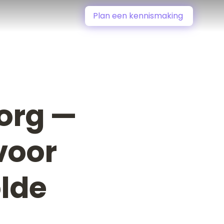
Plan een kennismaking
zorg —
voor
lde