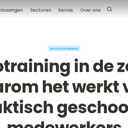
plossingen
Sectoren
Kennis
Over ons
MICROLEARNING
training in de 
rom het werkt 
aktisch geschoo
medewerkers