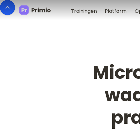
Trainingen
Platform
O
Micro
waa
pr