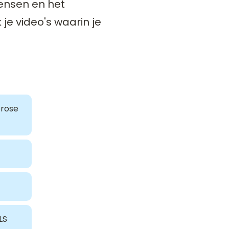
ensen en het
 je video's waarin je
erose
LS