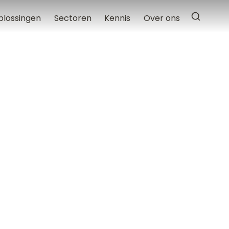
plossingen
Sectoren
Kennis
Over ons
n
Helpende(plus)
Verzorgende / Verpleegkundige
reden, hoe je iemand met ALS
venseinde.
eld een 4.3 uit 5 sterren