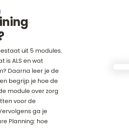
g
aining
?
bestaat uit 5 modules.
at is ALS en wat
m? Daarna leer je de
 begrijp je hoe de
n de module over zorg
atten voor de
Vervolgens ga je
re Planning: hoe