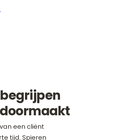
Ga in gesprek met onze leerspecialist
: begrijpen
t doormaakt
van een cliënt
te tijd. Spieren