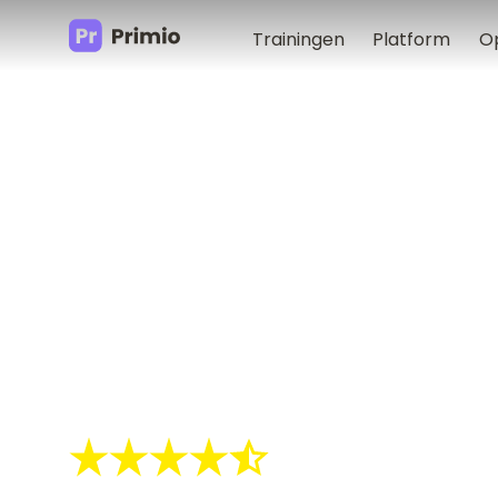
Trainingen
Platform
O
Vrijwilliger in de Zorg
Welzij
Training voor de
Zorg bij ALS
Leer wat ALS is, welke symptomen opt
verzorgt en hoe je omgaat met het le
Deze training krijgt gemidd