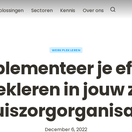
plossingen
Sectoren
Kennis
Over ons
WERKPLEKLEREN
lementeer je ef
kleren in jouw 
uiszorgorganisa
December 6, 2022