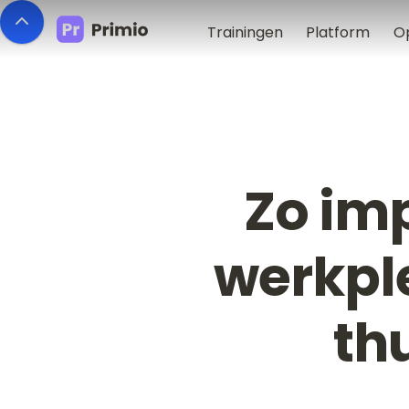
Trainingen
Platform
O
Zo imp
werkple
th