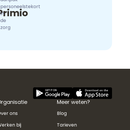
een capaciteitsbehoefte, maar waardoor ook
Primio
een ander profiel zorgmedewerker wordt
geworven.
rganisatie
Meer weten?
ver ons
Blog
erken bij
Tarieven