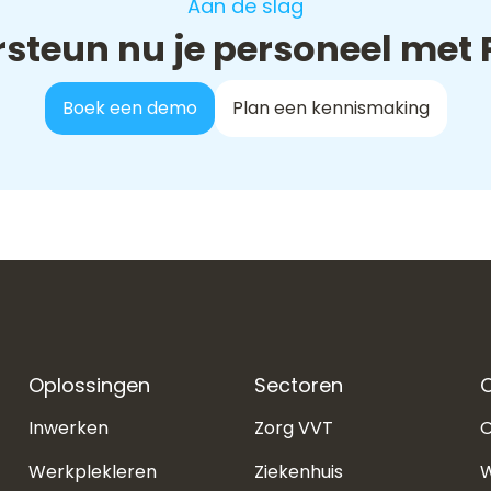
Aan de slag
steun nu je personeel met 
Boek een demo
Plan een kennismaking
Oplossingen
Sectoren
O
Inwerken
Zorg VVT
O
Werkplekleren
Ziekenhuis
W