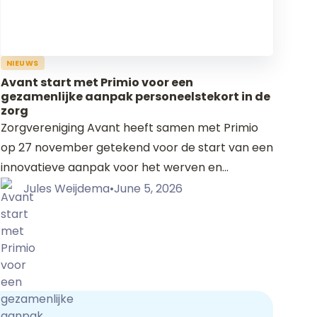
NIEUWS
Avant start met Primio voor een
gezamenlijke aanpak personeelstekort in de
zorg
Zorgvereniging Avant heeft samen met Primio
op 27 november getekend voor de start van een
innovatieve aanpak voor het werven en
inwerken van zorgmedewerkers. Vanaf 2024 zijn
Jules Weijdema
•
June 5, 2026
nieuwe collega’s welkom in de ouderenzorg met
een mbo-certificaat. Zij-instromers maar ook
huidige medewerkers die willen doorscholen,
worden binnen twee tot negen maanden
omgeschoold op verschillende zorgniveaus,
waarmee niet alleen snel kan worden voorzien in