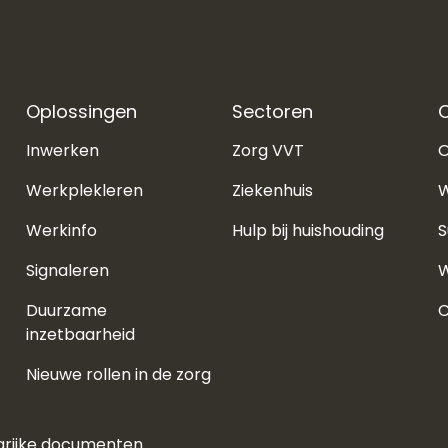
Oplossingen
Sectoren
O
Inwerken
Zorg VVT
O
Werkplekleren
Ziekenhuis
W
Werkinfo
Hulp bij huishouding
S
Signaleren
W
Duurzame
C
inzetbaarheid
Nieuwe rollen in de zorg
grijke documenten