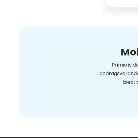
Mob
Primio is 
gedragsverander
biedt