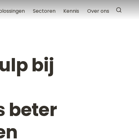
plossingen
Sectoren
Kennis
Over ons
ulp bij
 beter
en