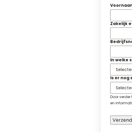
Voornaa
Zakelijk 
Bedrijfs
In welke 
Is er nog
Door verder
en informati