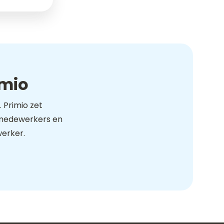
imio
 Primio zet
n medewerkers en
erker.