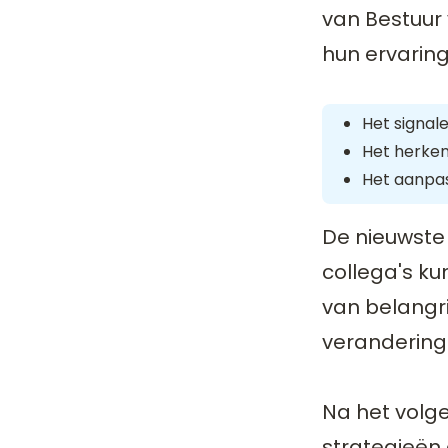
van Bestuur
hun ervarin
Het signal
Het herken
Het aanpa
De nieuwste
collega's ku
van belangri
verandering
Na het volge
strategieën 