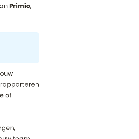
 van
Primio
,
jouw
t rapporteren
e of
ngen,
jouw team.