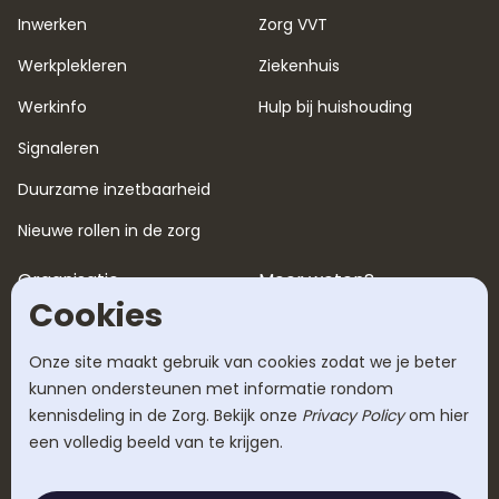
Inwerken
Zorg VVT
Werkplekleren
Ziekenhuis
Werkinfo
Hulp bij huishouding
Signaleren
Duurzame inzetbaarheid
Nieuwe rollen in de zorg
Organisatie
Meer weten?
Cookies
Over ons
Blog
Werken bij
Tarieven
Onze site maakt gebruik van cookies zodat we je beter
kunnen ondersteunen met informatie rondom
Succesverhalen
Veelgestelde vragen
kennisdeling in de Zorg. Bekijk onze
Privacy Policy
om hier
een volledig beeld van te krijgen.
Werkwijze
Contact