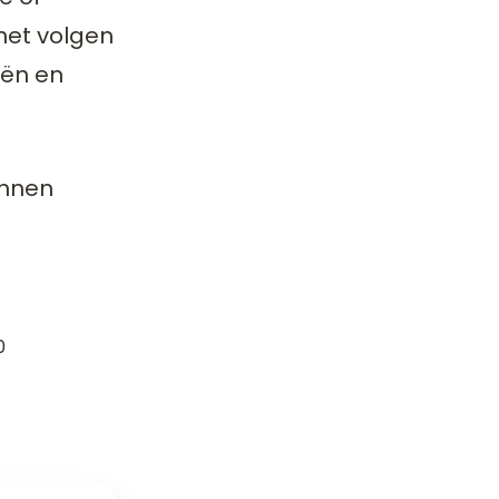
het volgen
eën en
unnen
0