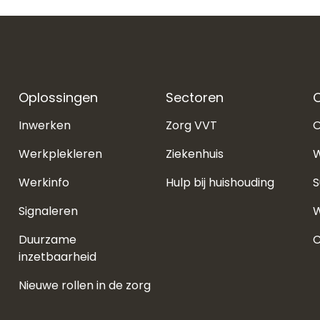
Oplossingen
Sectoren
O
Inwerken
Zorg VVT
O
Werkplekleren
Ziekenhuis
W
Werkinfo
Hulp bij huishouding
S
Signaleren
W
Duurzame
C
inzetbaarheid
Nieuwe rollen in de zorg