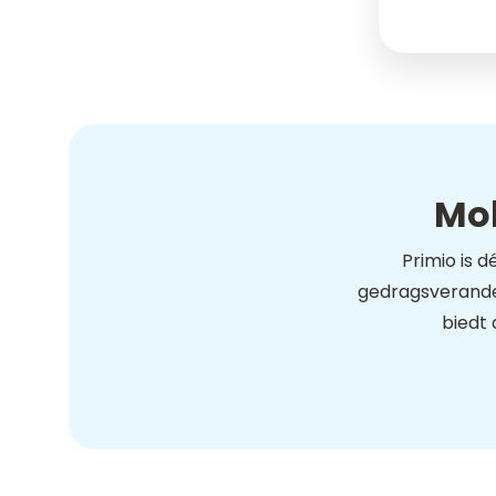
Mob
Primio is 
gedragsverander
biedt