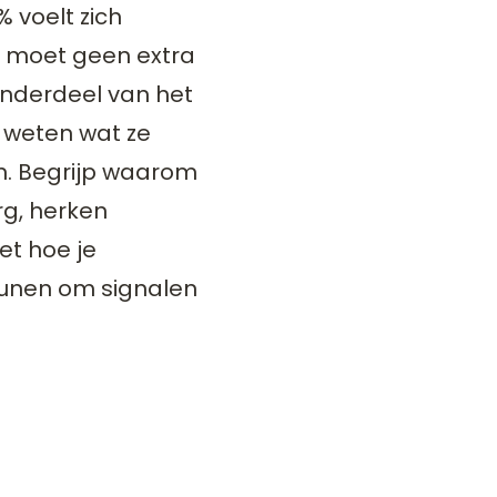
% voelt zich
n moet geen extra
onderdeel van het
s weten wat ze
n. Begrijp waarom
rg, herken
et hoe je
unen om signalen