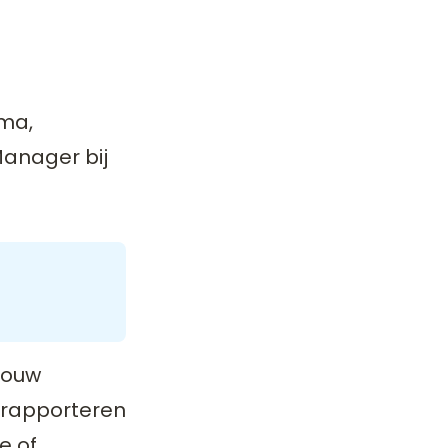
ema,
Manager bij
jouw
t rapporteren
e of