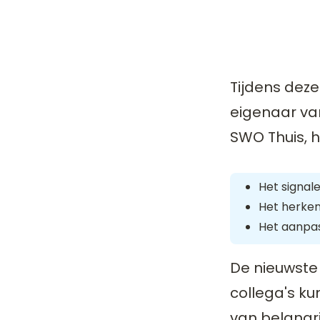
Tijdens deze
eigenaar van
SWO Thuis, h
Het signal
Het herken
Het aanpa
De nieuwste
collega's ku
van belangri