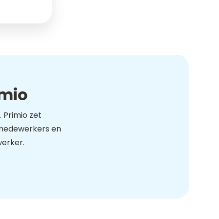
imio
 Primio zet
n medewerkers en
erker.