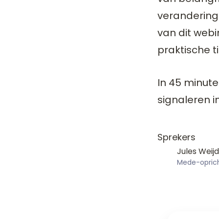
verandering
van dit webi
praktische t
In 45 minut
signaleren in
Sprekers
Jules Wei
Mede-opric