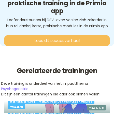
praktische training in de Primio
app
Leefondersteuners bij DSV Leven voelen zich zekerder in
hun rol dankzij korte, praktische modules in de Primio app
Lees dit succesverhaal
Gerelateerde trainingen
Deze training is onderdeel van het impactthema
.
Psychogeriatrie
Dit zijn een aantal trainingen die daar ook binnen vallen:
DEMENTIE: ZORG EN BEGELEIDING
HELPENDE(PLUS)
VERZORGENDE / VERPLEEGKUNDIGE
DEMENTIE HERKENNEN EN DIAGNOSE
WELZIJN
TRAINING
HELPENDE(PLUS)
VERZORGENDE / VERPLEEGKUNDIGE