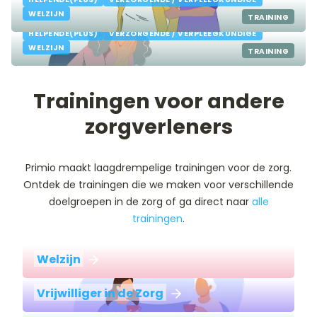
DEMENTIE: DE BASIS
WELZIJN
TRAINING
HELPENDE(PLUS)
VERZORGENDE / VERPLEEGKUNDIGE
WELZIJN
TRAINING
Trainingen voor andere
zorgverleners
Primio maakt laagdrempelige trainingen voor de zorg.
Ontdek de trainingen die we maken voor verschillende
doelgroepen in de zorg of ga direct naar
alle
trainingen
.
Welzijn
Vrijwilliger in de Zorg