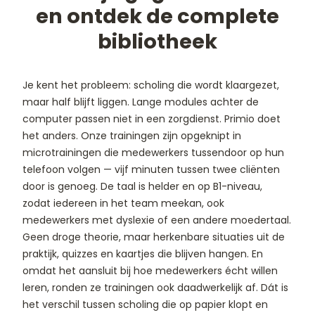
ektebeeld?
Omgaan met een cliënt met deme
en ontdek de complete
bibliotheek
iëne
Hoe herken je dementie?
Hygiëni
Je kent het probleem: scholing die wordt klaargezet,
maar half blijft liggen. Lange modules achter de
computer passen niet in een zorgdienst. Primio doet
het anders. Onze trainingen zijn opgeknipt in
microtrainingen die medewerkers tussendoor op hun
telefoon volgen — vijf minuten tussen twee cliënten
door is genoeg. De taal is helder en op B1-niveau,
zodat iedereen in het team meekan, ook
medewerkers met dyslexie of een andere moedertaal.
Geen droge theorie, maar herkenbare situaties uit de
praktijk, quizzes en kaartjes die blijven hangen. En
omdat het aansluit bij hoe medewerkers écht willen
leren, ronden ze trainingen ook daadwerkelijk af. Dát is
het verschil tussen scholing die op papier klopt en