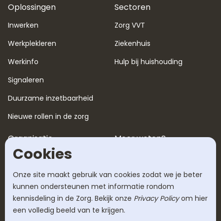
Oplossingen
Sectoren
Inwerken
Zorg VVT
Werkplekleren
Ziekenhuis
Werkinfo
Hulp bij huishouding
Signaleren
Duurzame inzetbaarheid
Nieuwe rollen in de zorg
Organisatie
Meer weten?
Cookies
Over ons
Blog
Werken bij
Tarieven
Onze site maakt gebruik van cookies zodat we je beter
kunnen ondersteunen met informatie rondom
Succesverhalen
Veelgestelde vragen
kennisdeling in de Zorg. Bekijk onze
Privacy Policy
om hier
een volledig beeld van te krijgen.
Werkwijze